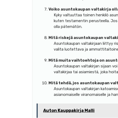
Voiko asuntokaupan valtakirja ol
Kyky valtuuttaa toinen henkilö asunt
kuten testamentin perusteella. Jos 
olla pätemätön.
Mitä riskejä asuntokaupan valtaki
Asuntokaupan valtakirjaan liittyy ri
valita luotettava ja ammattitaitoi
Mitä muita vaihtoehtoja on asunt
Asuntokaupan valtakirjan sijaan voi
valtakirjaa tai asiamiestä, joka hoi
Mitä tehdä, jos asuntokaupan valt
Asuntokaupan valtakirjan katoamise
asianomaiselle viranomaiselle ja hank
Auton Kauppakirja Malli