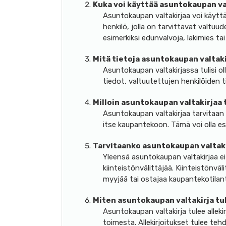
Kuka voi käyttää asuntokaupan va
Asuntokaupan valtakirjaa voi käytt
henkilö, jolla on tarvittavat valtuu
esimerkiksi edunvalvoja, lakimies tai
Mitä tietoja asuntokaupan valtakir
Asuntokaupan valtakirjassa tulisi ol
tiedot, valtuutettujen henkilöiden 
Milloin asuntokaupan valtakirjaa 
Asuntokaupan valtakirjaa tarvitaan s
itse kaupantekoon. Tämä voi olla es
Tarvitaanko asuntokaupan valtakir
Yleensä asuntokaupan valtakirjaa ei
kiinteistönvälittäjää. Kiinteistönvä
myyjää tai ostajaa kaupantekotilan
Miten asuntokaupan valtakirja tul
Asuntokaupan valtakirja tulee allek
toimesta. Allekirjoitukset tulee teh