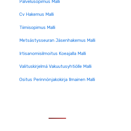
Palvelusopimus Malli
Cv Hakemus Malli
Tiimisopimus Malli
Metsästysseuran Jäsenhakemus Malli
Irtisanomisilmoitus Koeajalla Malli
Valituskirjelmä Vakuutusyhtiölle Malli
Ositus Perinnönjakokirja Ilmainen Malli