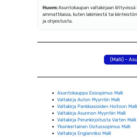
Huom:
Asuntokaupan valtakirjaan liittyviss
ammattilaisia, kuten lakimiestä tai kiinteistö
ja ohjeistusta.
(Malli) – A
Asuntokauppa Esisopimus Malli
Valtakirja Auton Myyntiin Malli
Valtakirja Pankkiasioiden Hoitoon Malli
Valtakirja Asunnon Myyntiin Malli
Valtakirja Perunkirjoitusta Varten Malli
Yksinkertainen Ositussopimus Malli
Valtakirja Englanniksi Malli