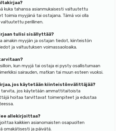
ltakirjaa?
ää kuka tahansa asianmukaisesti valtuutettu
det toimia myyjänä tai ostajana. Tämä voi olla
 valtuutettu perillinen.
jaan tulisi sisällyttää?
la ainakin myyjän ja ostajan tiedot, kiinteistön
tiedot ja valtuutuksen voimassaoloaika.
tarvitaan?
illoin, kun myyjä tai ostaja ei pysty osallistumaan
imerkiksi sairauden, matkan tai muun esteen vuoksi.
jaa, jos käytetään kiinteistönvälittäjää?
 tarvita, jos käytetään ammattitaitoista
littäjä hoitaa tarvittavat toimenpiteet ja edustaa
teessa.
ee allekirjoittaa?
irjoittaa kaikkien asianomaisten osapuolten
dä omakätisesti ja päivätä.