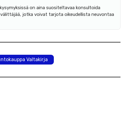
ä kysymyksissä on aina suositeltavaa konsultoida
nvälittäjää, jotka voivat tarjota oikeudellista neuvontaa
suntokauppa Valtakirja