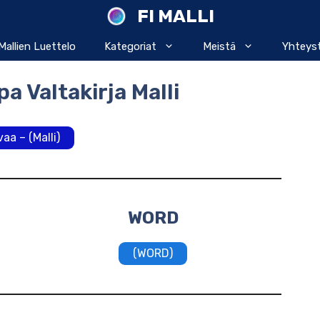
FI MALLI
Mallien Luettelo
Kategoriat
Meistä
Yhteys
 Valtakirja Malli
aa – (Malli)
WORD
(WORD)