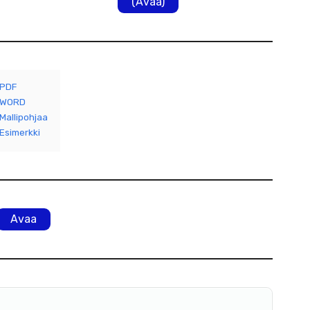
(Avaa)
PDF
WORD
Mallipohjaa
Esimerkki
Avaa