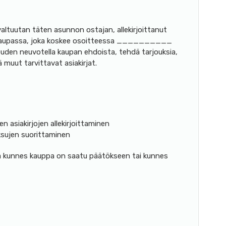
ltuutan täten asunnon ostajan, allekirjoittanut
aupassa, joka koskee osoitteessa __________
ikeuden neuvotella kaupan ehdoista, tehdä tarjouksia,
ä muut tarvittavat asiakirjat.
 asiakirjojen allekirjoittaminen
sujen suorittaminen
a kunnes kauppa on saatu päätökseen tai kunnes