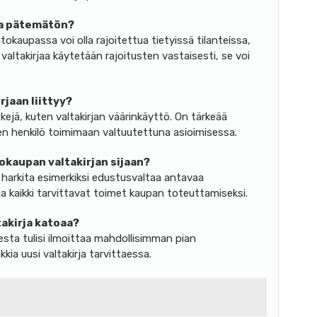
la pätemätön?
okaupassa voi olla rajoitettua tietyissä tilanteissa,
valtakirjaa käytetään rajoitusten vastaisesti, se voi
rjaan liittyy?
skejä, kuten valtakirjan väärinkäyttö. On tärkeää
nen henkilö toimimaan valtuutettuna asioimisessa.
okaupan valtakirjan sijaan?
 harkita esimerkiksi edustusvaltaa antavaa
taa kaikki tarvittavat toimet kaupan toteuttamiseksi.
akirja katoaa?
sta tulisi ilmoittaa mahdollisimman pian
kia uusi valtakirja tarvittaessa.