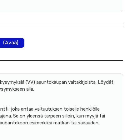
(Avaa)
ä kysymyksiä (VV) asuntokaupan valtakirjoista. Löydät
ysymykseen alla.
ti, joka antaa valtuutuksen toiselle henkilölle
ana. Se on yleensä tarpeen silloin, kun myyjä tai
 kaupantekoon esimerkiksi matkan tai sairauden