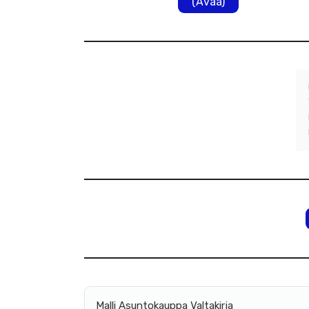
(Avaa)
Malli Asuntokauppa Valtakirja