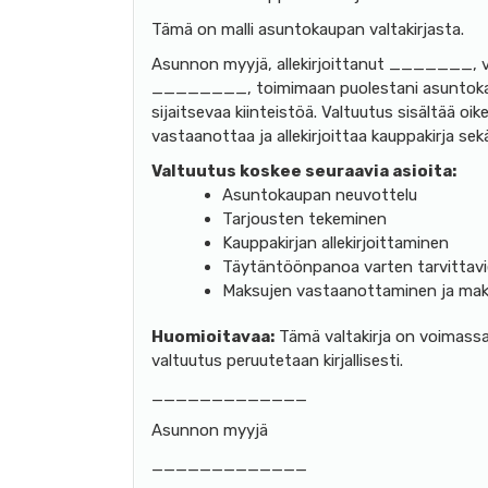
Tämä on malli asuntokaupan valtakirjasta.
Asunnon myyjä, allekirjoittanut _______, va
________, toimimaan puolestani asuntok
sijaitsevaa kiinteistöä. Valtuutus sisältää o
vastaanottaa ja allekirjoittaa kauppakirja sek
Valtuutus koskee seuraavia asioita:
Asuntokaupan neuvottelu
Tarjousten tekeminen
Kauppakirjan allekirjoittaminen
Täytäntöönpanoa varten tarvittavien
Maksujen vastaanottaminen ja mak
Huomioitavaa:
Tämä valtakirja on voimass
valtuutus peruutetaan kirjallisesti.
_____________
Asunnon myyjä
_____________