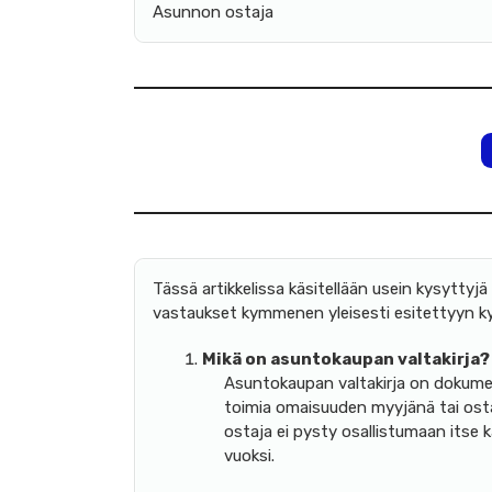
Asunnon ostaja
Tässä artikkelissa käsitellään usein kysyttyj
vastaukset kymmenen yleisesti esitettyyn k
Mikä on asuntokaupan valtakirja?
Asuntokaupan valtakirja on dokument
toimia omaisuuden myyjänä tai ostaj
ostaja ei pysty osallistumaan itse
vuoksi.