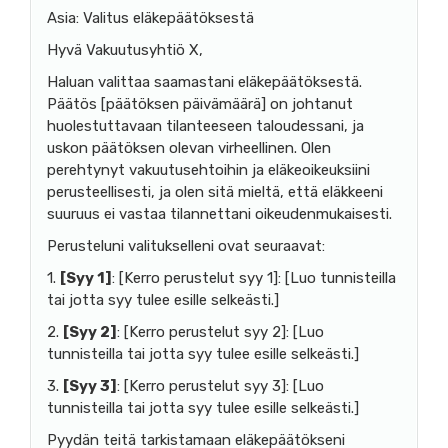
Asia: Valitus eläkepäätöksestä
Hyvä Vakuutusyhtiö X,
Haluan valittaa saamastani eläkepäätöksestä.
Päätös [päätöksen päivämäärä] on johtanut
huolestuttavaan tilanteeseen taloudessani, ja
uskon päätöksen olevan virheellinen. Olen
perehtynyt vakuutusehtoihin ja eläkeoikeuksiini
perusteellisesti, ja olen sitä mieltä, että eläkkeeni
suuruus ei vastaa tilannettani oikeudenmukaisesti.
Perusteluni valitukselleni ovat seuraavat:
1.
[Syy 1]
: [Kerro perustelut syy 1]: [Luo tunnisteilla
tai
jotta syy tulee esille selkeästi.]
2.
[Syy 2]
: [Kerro perustelut syy 2]: [Luo
tunnisteilla
tai
jotta syy tulee esille selkeästi.]
3.
[Syy 3]
: [Kerro perustelut syy 3]: [Luo
tunnisteilla
tai
jotta syy tulee esille selkeästi.]
Pyydän teitä tarkistamaan eläkepäätökseni