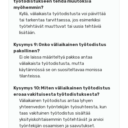
työtodistukseen tehdä muutoksia
myöhemmin?
Kyllä, väliaikaista työtodistusta voi päivittää
tai tarkentaa tarvittaessa, jos esimerkiksi
työtehtävät muuttuvat tai uusia tehtäviä
lisätään.
Kysymys 9:
Onko väliaikainen työtodistus
pakollinen?
Ei ole laissa määriteltyä pakkoa antaa
väliaikaista työtodistusta, mutta
käytännössä se on suositeltavaa monissa
tilanteissa.
Kysymys 10:
Miten väliaikainen työtodistus
eroaa vakituisesta työtodistuksesta?
Väliaikainen työtodistus antaa lyhyen
yhteenvedon työntekijän työsuhteesta, kun
taas vakituinen työtodistus sisältää
yksityiskohtaisemmin työtehtävät ja arvioi
työntekijän osaamisen ja saavutukset.