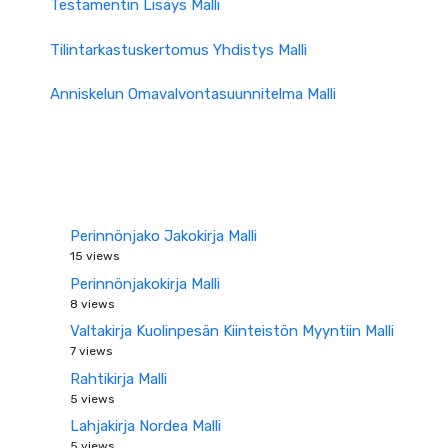
Testamentin Lisäys Malli
Tilintarkastuskertomus Yhdistys Malli
Anniskelun Omavalvontasuunnitelma Malli
Perinnönjako Jakokirja Malli
15 views
Perinnönjakokirja Malli
8 views
Valtakirja Kuolinpesän Kiinteistön Myyntiin Malli
7 views
Rahtikirja Malli
5 views
Lahjakirja Nordea Malli
5 views