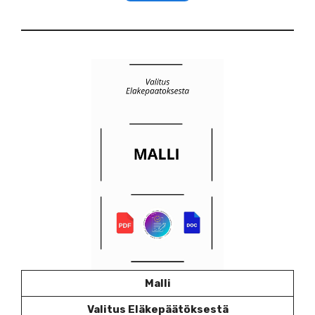
Malli
Valitus Eläkepäätöksestä