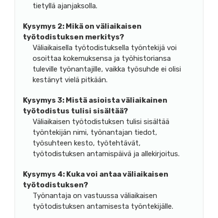
tietyllä ajanjaksolla.
Kysymys 2:
Mikä on väliaikaisen
työtodistuksen merkitys?
Väliaikaisella työtodistuksella työntekijä voi
osoittaa kokemuksensa ja työhistoriansa
tuleville työnantajille, vaikka työsuhde ei olisi
kestänyt vielä pitkään.
Kysymys 3:
Mistä asioista väliaikainen
työtodistus tulisi sisältää?
Väliaikaisen työtodistuksen tulisi sisältää
työntekijän nimi, työnantajan tiedot,
työsuhteen kesto, työtehtävät,
työtodistuksen antamispäivä ja allekirjoitus.
Kysymys 4:
Kuka voi antaa väliaikaisen
työtodistuksen?
Työnantaja on vastuussa väliaikaisen
työtodistuksen antamisesta työntekijälle.