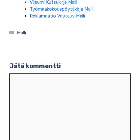
Viisumi Kutsukirje Malli
Työmaakokouspöytäkirja Malli
Reklamaatio Vastaus Malli
Kategoriat
Malli
Jätä kommentti
Kommentti