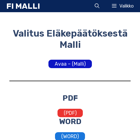
Siirry
FI MALLI
Valikko
sisältöön
Valitus Eläkepäätöksestä
Malli
Avaa – (Malli)
PDF
(PDF)
WORD
(WORD)