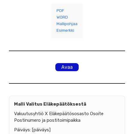
PDF
WORD
Mallipohjaa
Esimerkki
Avaa
Malli Valitus Eläkepäätöksestä
Vakuutusyhtiö X Eläkepäätösosasto Osoite
Postinumero ja postitoimipaikka
Päiväys: [päiväys]