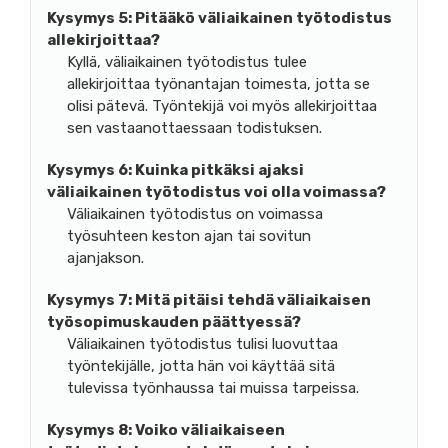
Kysymys 5:
Pitääkö väliaikainen työtodistus
allekirjoittaa?
Kyllä, väliaikainen työtodistus tulee
allekirjoittaa työnantajan toimesta, jotta se
olisi pätevä. Työntekijä voi myös allekirjoittaa
sen vastaanottaessaan todistuksen.
Kysymys 6:
Kuinka pitkäksi ajaksi
väliaikainen työtodistus voi olla voimassa?
Väliaikainen työtodistus on voimassa
työsuhteen keston ajan tai sovitun
ajanjakson.
Kysymys 7:
Mitä pitäisi tehdä väliaikaisen
työsopimuskauden päättyessä?
Väliaikainen työtodistus tulisi luovuttaa
työntekijälle, jotta hän voi käyttää sitä
tulevissa työnhaussa tai muissa tarpeissa.
Kysymys 8:
Voiko väliaikaiseen