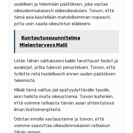
uudelleen ja tekemään päätöksen, joka vastaa
oikeudenmukaisesti eläkeoikeuksiani. Toivon, että
tämä asia käsitellään mahdollisimman nopeasti,
jotta voin saada oikeutetun eläkkeeni.
Kuntoutussuunnitelma
Mielenterveys Malli
Liitän tähän valitukseeni kaikki tarvittavat tiedot ja
asiakirjat, jotka tukevat perusteluani. Toivon, että
tutkitte niitä huolellisesti ennen uuden päätöksen
tekemistä.
Mikäli tämä valitus jää epätyydyttävälle tasolle,
aion harkita muita oikeustoimia. Toivon kuitenkin,
että voimme ratkaista tämän asian yhteistyössä
ilman lisätoimenpiteitä.
Odotan innolla vastaustanne ja toivon, että
voimme saavuttaa oikeudenmukaisen ratkaisun
tähän asiaan.